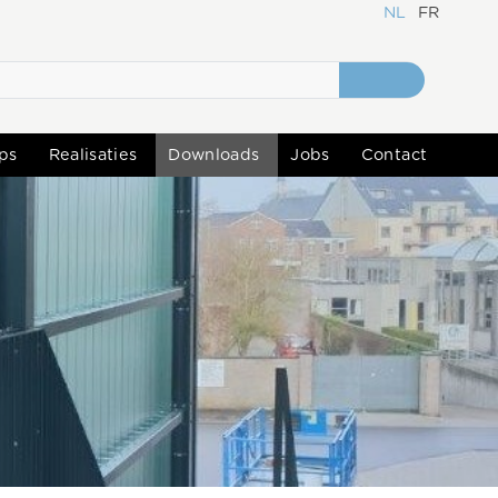
NL
FR
ps
Realisaties
Downloads
Jobs
Contact