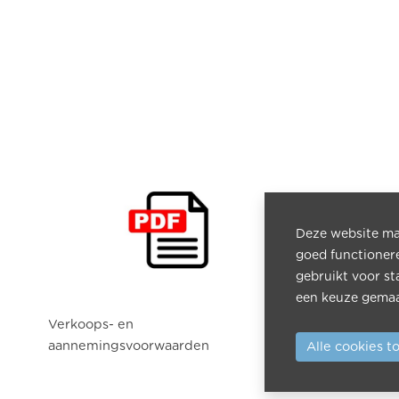
Deze website maa
goed functioner
gebruikt voor st
een keuze gemaa
Verkoops- en
Garantieb
aannemingsvoorwaarden
Alle cookies