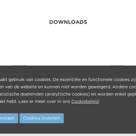
DOWNLOADS
kt gebruik van cookies. De essentiële en functionele cookies zi
en van de website en kunnen niet worden geweigerd. Andere co
atistische doeleinden (analytische cookies) en worden enkel gepl
kt hebt. Lees er meer over in ons
Cookiebeleid
.
epalingen
Attest 6% BTW
 toestaan
Cookies instellen