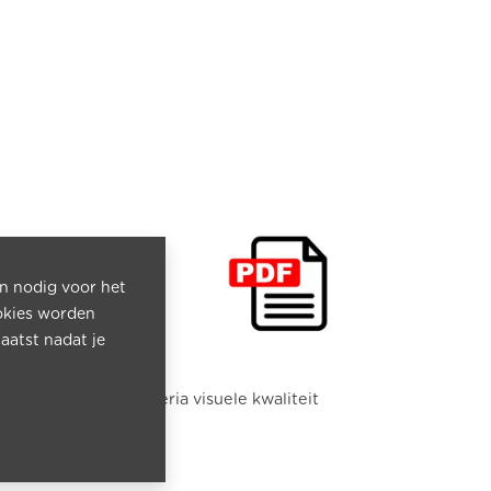
jn nodig voor het
okies worden
aatst nadat je
Criteria visuele kwaliteit